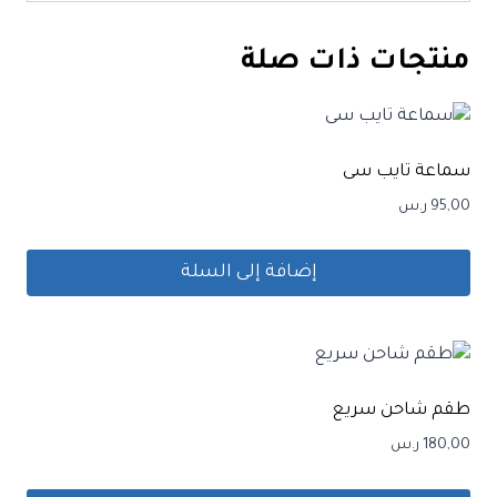
منتجات ذات صلة
سماعة تايب سى
95,00
ر.س
إضافة إلى السلة
طقم شاحن سريع
180,00
ر.س