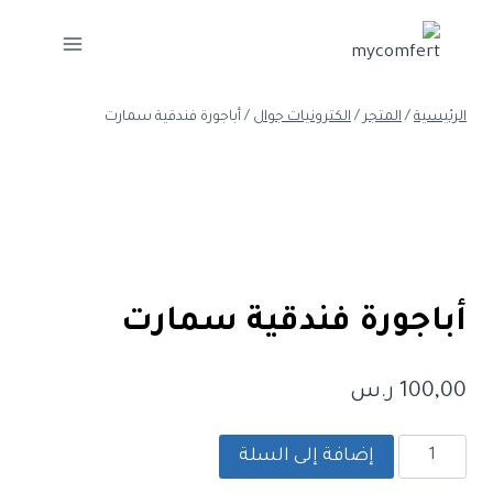
لتجاوز
لى
لمحتوى
الرئيسية
/
المتجر
/
الكترونيات جوال
/
أباجورة فندقية سمارت
أباجورة فندقية سمارت
100,00
ر.س
كمية
إضافة إلى السلة
أباجورة