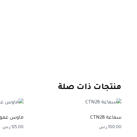
منتجات ذات صلة
سماعة CTN28
ماوس عمود
100,00
ر.س
125,00
ر.س