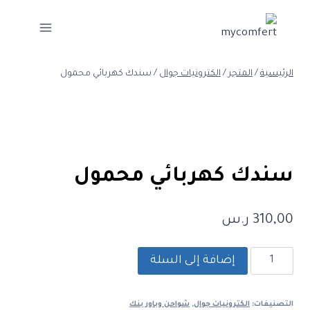
لتجاوز
لى
لمحتوى
الرئيسية
/
المتجر
/
الكترونيات جوال
/
سندك كهربائي محمول
سندك كهربائي محمول
310,00
ر.س
كمية
إضافة إلى السلة
سندك
كهربائي
التصنيفات:
الكترونيات جوال
,
شواحن وباور بنك