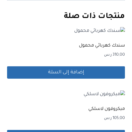
منتجات ذات صلة
سندك كهربائي محمول
310,00
ر.س
إضافة إلى السلة
ميكروفون لاسلكي
105,00
ر.س